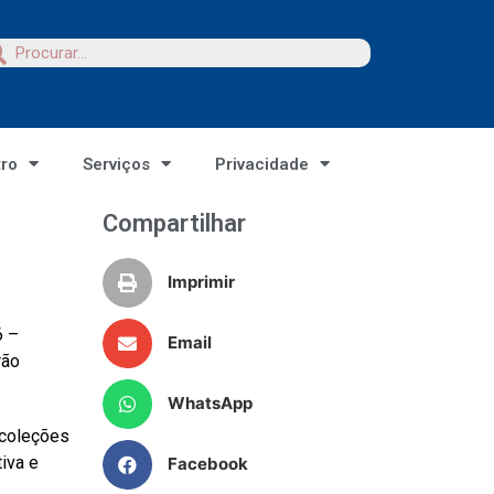
tro
Serviços
Privacidade
Compartilhar
Imprimir
6 –
Email
rão
WhatsApp
 coleções
iva e
Facebook